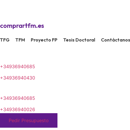
Ir
al
contenido
comprartfm.es
TFG
TFM
Proyecto FP
Tesis Doctoral
Contáctano
+34936940685
+34936940430
+34936940685
+34936940026
Pedir Presupuesto