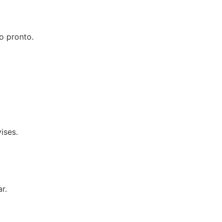
o pronto.
ises.
r.